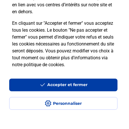
en lien avec vos centres d’intérêts sur notre site et
Itinéraire
en dehors.
En cliquant sur "Accepter et fermer" vous acceptez
tous les cookies. Le bouton "Ne pas accepter et
Localiser
Liste Boîtes aux lettres
Haute-Loire
fermer" vous permet d'indiquer votre refus et seuls
Saint Jean D Aubrigoux
les cookies nécessaires au fonctionnement du site
seront déposés. Vous pouvez modifier vos choix à
tout moment ou obtenir plus d'informations via
notre politique de cookies
.
Plan du site
Accessibilité : partiellement conforme
Accepter et fermer
Conditions contractuelles
Personnaliser
Mentions légales
Données personnelles et cookies