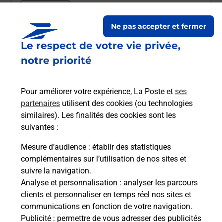
Itinéraire
Ne pas accepter et fermer
Le lien s'ouvre dans un nouvel onglet
Le respect de votre vie privée,
Boîte aux Lettres La Poste
notre priorité
Prochaine collecte du courrier
lundi
à
08h00
5 Chemin Des Listes
Pour améliorer votre expérience, La Poste et
ses
43500
Saint Jean D Aubrigoux
partenaires
utilisent des cookies (ou technologies
similaires). Les finalités des cookies sont les
Itinéraire
suivantes :
Mesure d’audience
: établir des statistiques
Le lien s'ouvre dans un nouvel onglet
complémentaires sur l’utilisation de nos sites et
Boîte aux Lettres La Poste
suivre la navigation.
Analyse et personnalisation
: analyser les parcours
Prochaine collecte du courrier
lundi
à
08h30
clients et personnaliser en temps réel nos sites et
10 Chemin Du Ruisseau
communications en fonction de votre navigation.
43500
Saint Jean D Aubrigoux
Publicité
: permettre de vous adresser des publicités