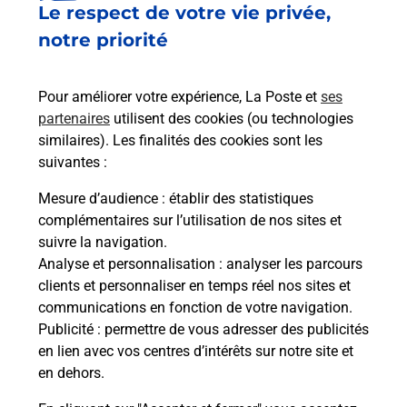
Le respect de votre vie privée,
Le lien s'ouvre dans un nouvel onglet
Boîte aux lettres La Poste
notre priorité
Collecte du courrier aujourd'hui à
08h00
Pour améliorer votre expérience, La Poste et
ses
48 Place Saint Roch
partenaires
utilisent des cookies (ou technologies
43380
Saint Ilpize
similaires). Les finalités des cookies sont les
suivantes :
Itinéraire
Mesure d’audience
: établir des statistiques
complémentaires sur l’utilisation de nos sites et
Le lien s'ouvre dans un nouvel onglet
suivre la navigation.
Boîte aux Lettres La Poste
Analyse et personnalisation
: analyser les parcours
Collecte du courrier aujourd'hui à
08h00
clients et personnaliser en temps réel nos sites et
communications en fonction de votre navigation.
373 Route Du Pre De Sagne
Publicité
: permettre de vous adresser des publicités
43380
Saint Ilpize
en lien avec vos centres d’intérêts sur notre site et
en dehors.
Itinéraire