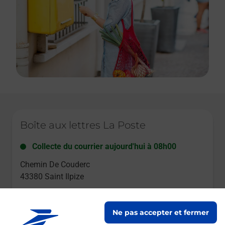
Le lien s'ouvre dans un nouvel onglet
Boîte aux lettres La Poste
Collecte du courrier aujourd'hui à
08h00
Chemin De Couderc
43380
Saint Ilpize
Itinéraire
Ne pas accepter et fermer