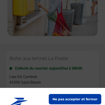
Le lien s'ouvre dans un nouvel onglet
Boîte aux lettres La Poste
Collecte du courrier aujourd'hui à
08h00
Lieu Dit Combret
43300
Saint Berain
Itinéraire
Ne pas accepter et fermer