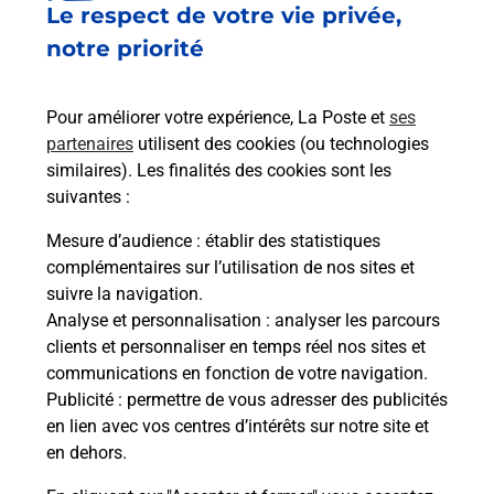
Le respect de votre vie privée,
Le lien s'ouvre dans un nouvel onglet
Boîte aux lettres La Poste
notre priorité
Collecte du courrier aujourd'hui à
08h00
Pour améliorer votre expérience, La Poste et
ses
Le Bourg
partenaires
utilisent des cookies (ou technologies
43300
Saint Berain
similaires). Les finalités des cookies sont les
suivantes :
Itinéraire
Mesure d’audience
: établir des statistiques
complémentaires sur l’utilisation de nos sites et
Le lien s'ouvre dans un nouvel onglet
suivre la navigation.
Boîte aux lettres La Poste
Analyse et personnalisation
: analyser les parcours
Collecte du courrier aujourd'hui à
08h00
clients et personnaliser en temps réel nos sites et
communications en fonction de votre navigation.
Lieu Dit Vergues
Publicité
: permettre de vous adresser des publicités
43300
Saint Berain
en lien avec vos centres d’intérêts sur notre site et
en dehors.
Itinéraire