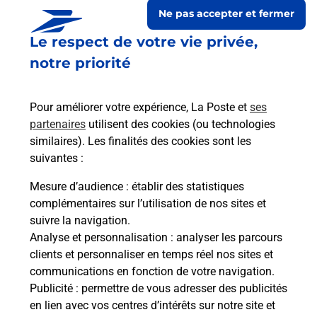
Ne pas accepter et fermer
Le respect de votre vie privée,
notre priorité
Pour améliorer votre expérience, La Poste et
ses
partenaires
utilisent des cookies (ou technologies
similaires). Les finalités des cookies sont les
suivantes :
Le lien s'ouvre dans un nouvel onglet
Boîte aux lettres La Poste
Mesure d’audience
: établir des statistiques
complémentaires sur l’utilisation de nos sites et
Prochaine collecte du courrier
samedi
à
08h00
suivre la navigation.
Lieu Dit Trabesson
Analyse et personnalisation
: analyser les parcours
43230
Montclard
clients et personnaliser en temps réel nos sites et
communications en fonction de votre navigation.
Itinéraire
Publicité
: permettre de vous adresser des publicités
en lien avec vos centres d’intérêts sur notre site et