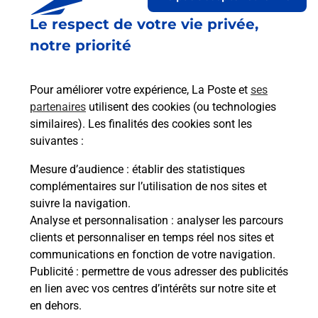
Le respect de votre vie privée,
Le lien s'ouvre dans un nouvel onglet
Boîte aux lettres La Poste
notre priorité
Collecte du courrier aujourd'hui à
08h00
Pour améliorer votre expérience, La Poste et
ses
4 Route Du Chasseur
partenaires
utilisent des cookies (ou technologies
43200
Grazac
similaires). Les finalités des cookies sont les
suivantes :
Itinéraire
Mesure d’audience
: établir des statistiques
complémentaires sur l’utilisation de nos sites et
Le lien s'ouvre dans un nouvel onglet
suivre la navigation.
Boîte aux Lettres La Poste
Analyse et personnalisation
: analyser les parcours
Collecte du courrier aujourd'hui à
08h00
clients et personnaliser en temps réel nos sites et
communications en fonction de votre navigation.
17 Rue De La Beate
Publicité
: permettre de vous adresser des publicités
43200
Grazac
en lien avec vos centres d’intérêts sur notre site et
en dehors.
Itinéraire