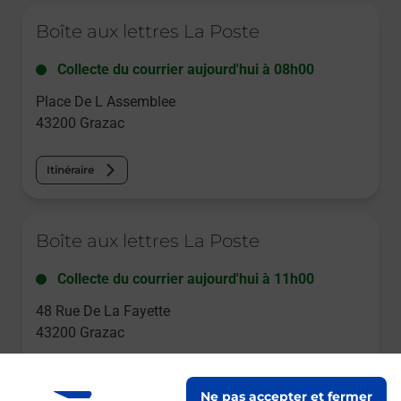
Le lien s'ouvre dans un nouvel onglet
Boîte aux lettres La Poste
Collecte du courrier aujourd'hui à
08h00
Place De L Assemblee
43200
Grazac
Itinéraire
Le lien s'ouvre dans un nouvel onglet
Boîte aux lettres La Poste
Collecte du courrier aujourd'hui à
11h00
48 Rue De La Fayette
43200
Grazac
Itinéraire
Ne pas accepter et fermer