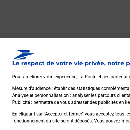
Le lien s'ouvre dans un nouvel onglet
Boîte aux lettres La Poste
Le respect de votre vie privée, notre p
Prochaine collecte du courrier
samedi
à
08h00
Pour améliorer votre expérience, La Poste et
ses partenair
Impasse Du Moulin
43160
Bonneval
Mesure d’audience
: établir des statistiques complémentair
Analyse et personnalisation
: analyser les parcours client
Publicité
: permettre de vous adresser des publicités en lie
Itinéraire
En cliquant sur "Accepter et fermer" vous acceptez tous le
fonctionnement du site seront déposés. Vous pouvez modi