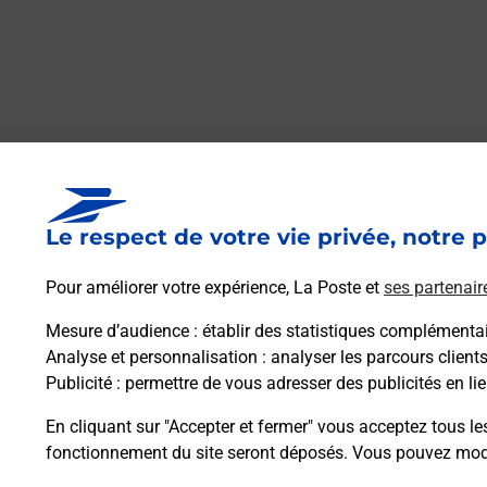
Le lien s'ouvre dans un nouvel onglet
Boîte aux Lettres La Poste
Le respect de votre vie privée, notre p
Prochaine collecte du courrier
samedi
à
09h00
Pour améliorer votre expérience, La Poste et
ses partenair
10 Place De L Eglise
31350
Sarremezan
Mesure d’audience
: établir des statistiques complémentair
Analyse et personnalisation
: analyser les parcours client
Publicité
: permettre de vous adresser des publicités en lie
Itinéraire
En cliquant sur "Accepter et fermer" vous acceptez tous le
fonctionnement du site seront déposés. Vous pouvez modi