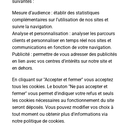
suivantes :
Itinéraire
Mesure d’audience
: établir des statistiques
complémentaires sur l’utilisation de nos sites et
Le lien s'ouvre dans un nouvel onglet
suivre la navigation.
Boîte aux lettres La Poste
Analyse et personnalisation
: analyser les parcours
Collecte du courrier aujourd'hui à
09h30
clients et personnaliser en temps réel nos sites et
communications en fonction de votre navigation.
1 Place Aspe
Publicité
: permettre de vous adresser des publicités
31240
Saint Jean
en lien avec vos centres d’intérêts sur notre site et
en dehors.
Itinéraire
En cliquant sur "Accepter et fermer" vous acceptez
tous les cookies. Le bouton "Ne pas accepter et
fermer" vous permet d'indiquer votre refus et seuls
Localiser
Liste Boîtes aux lettres
Haute-Garonne
Saint Jean
les cookies nécessaires au fonctionnement du site
seront déposés. Vous pouvez modifier vos choix à
tout moment ou obtenir plus d'informations via
notre politique de cookies
.
Plan du site