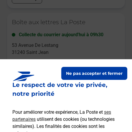
Le lien s'ouvre dans un nouvel onglet
Boîte aux lettres La Poste
Collecte du courrier aujourd'hui à
09h30
53 Avenue De Lestang
31240
Saint Jean
Itinéraire
Ne pas accepter et fermer
Le respect de votre vie privée,
Le lien s'ouvre dans un nouvel onglet
Boîte aux lettres La Poste
notre priorité
Collecte du courrier aujourd'hui à
09h30
Pour améliorer votre expérience, La Poste et
ses
1 Avenue De L Eglise
partenaires
utilisent des cookies (ou technologies
31240
Saint Jean
similaires). Les finalités des cookies sont les