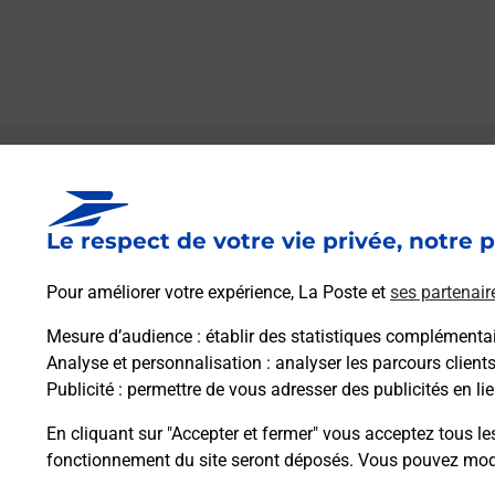
Le lien s'ouvre dans un nouvel onglet
Boîte aux Lettres La Poste
Le respect de votre vie privée, notre p
Prochaine collecte du courrier
lundi
à
09h00
Station Superbagneres
Pour améliorer votre expérience, La Poste et
ses partenair
31110
Saint Aventin
Mesure d’audience
: établir des statistiques complémentair
Analyse et personnalisation
: analyser les parcours client
Itinéraire
Publicité
: permettre de vous adresser des publicités en lie
En cliquant sur "Accepter et fermer" vous acceptez tous le
fonctionnement du site seront déposés. Vous pouvez modi