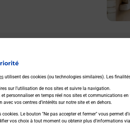
Le lien s'ouvre dans un nouvel onglet
Boîte aux lettres La Poste
riorité
Prochaine collecte du courrier
lundi
à
09h00
51 Route Du Col De Peyresourde
es
utilisent des cookies (ou technologies similaires). Les finalité
31110
Saint Aventin
es sur l’utilisation de nos sites et suivre la navigation.
s et personnaliser en temps réel nos sites et communications en 
Itinéraire
n avec vos centres d’intérêts sur notre site et en dehors.
s cookies. Le bouton "Ne pas accepter et fermer" vous permet d'i
fier vos choix à tout moment ou obtenir plus d'informations vi