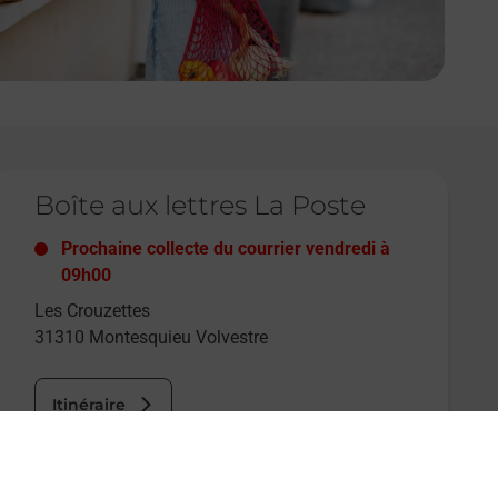
e lien s'ouvre dans un nouvel onglet
Boîte aux lettres La Poste
Prochaine collecte du courrier
vendredi
à
09h00
Les Crouzettes
31310
Montesquieu Volvestre
Itinéraire