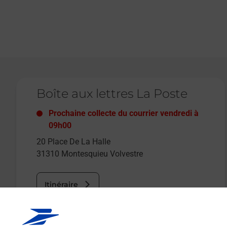
Le lien s'ouvre dans un nouvel onglet
Boîte aux lettres La Poste
Prochaine collecte du courrier
vendredi
à
09h00
20 Place De La Halle
31310
Montesquieu Volvestre
Itinéraire
Le lien s'ouvre dans un nouvel onglet