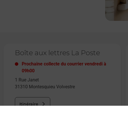
Le lien s'ouvre dans un nouvel onglet
L
Boîte aux lettres La Poste
Prochaine collecte du courrier
vendredi
à
09h00
1 Rue Janet
31310
Montesquieu Volvestre
Itinéraire