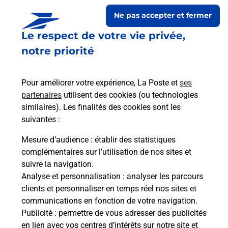
Ne pas accepter et fermer
Le respect de votre vie privée,
notre priorité
Pour améliorer votre expérience, La Poste et
ses
partenaires
utilisent des cookies (ou technologies
similaires). Les finalités des cookies sont les
Le lien s'ouvre dans un nouvel onglet
suivantes :
Boîte aux lettres La Poste
Mesure d’audience
: établir des statistiques
Prochaine collecte du courrier
samedi
à
09h00
complémentaires sur l’utilisation de nos sites et
suivre la navigation.
2 Place De La Mairie
Analyse et personnalisation
: analyser les parcours
31260
Montespan
clients et personnaliser en temps réel nos sites et
communications en fonction de votre navigation.
Itinéraire
Publicité
: permettre de vous adresser des publicités
en lien avec vos centres d’intérêts sur notre site et