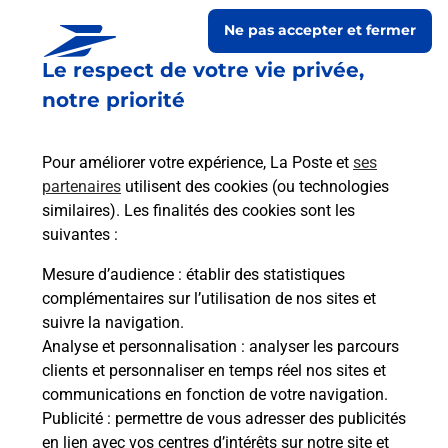
Ne pas accepter et fermer
Le respect de votre vie privée,
notre priorité
Pour améliorer votre expérience, La Poste et
ses
partenaires
utilisent des cookies (ou technologies
similaires). Les finalités des cookies sont les
Le lien s'ouvre dans un nouvel onglet
suivantes :
Boîte aux lettres La Poste
Mesure d’audience
: établir des statistiques
Prochaine collecte du courrier
lundi
à
09h30
complémentaires sur l’utilisation de nos sites et
suivre la navigation.
Route De Saint Araille
Analyse et personnalisation
: analyser les parcours
31370
Montastruc Saves
clients et personnaliser en temps réel nos sites et
communications en fonction de votre navigation.
Itinéraire
Publicité
: permettre de vous adresser des publicités
en lien avec vos centres d’intérêts sur notre site et