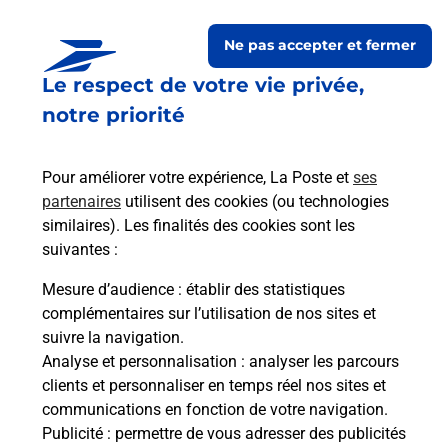
Ne pas accepter et fermer
Le respect de votre vie privée,
notre priorité
Pour améliorer votre expérience, La Poste et
ses
partenaires
utilisent des cookies (ou technologies
similaires). Les finalités des cookies sont les
Le lien s'ouvre dans un nouvel onglet
Boîte aux lettres La Poste
suivantes :
Mesure d’audience
: établir des statistiques
Prochaine collecte du courrier
vendredi
à
complémentaires sur l’utilisation de nos sites et
09h00
suivre la navigation.
42 Rue De Verdun
Analyse et personnalisation
: analyser les parcours
31800
Miramont De Comminges
clients et personnaliser en temps réel nos sites et
communications en fonction de votre navigation.
Itinéraire
Publicité
: permettre de vous adresser des publicités