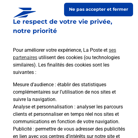
Ne pas accepter et fermer
Le respect de votre vie privée,
notre priorité
Pour améliorer votre expérience, La Poste et
ses
partenaires
utilisent des cookies (ou technologies
similaires). Les finalités des cookies sont les
Le lien s'ouvre dans un nouvel onglet
suivantes :
Boîte aux lettres La Poste
Mesure d’audience
: établir des statistiques
Collecte du courrier aujourd'hui à
09h00
complémentaires sur l’utilisation de nos sites et
suivre la navigation.
205 Rue Principale
Analyse et personnalisation
: analyser les parcours
31230
Mirambeau
clients et personnaliser en temps réel nos sites et
communications en fonction de votre navigation.
Itinéraire
Publicité
: permettre de vous adresser des publicités
en lien avec vos centres d’intérêts sur notre site et