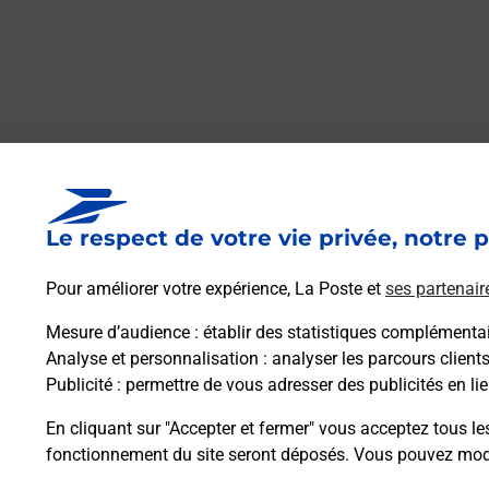
Le lien s'ouvre dans un nouvel onglet
Boîte aux lettres La Poste
Le respect de votre vie privée, notre p
Collecte du courrier aujourd'hui à
09h30
5 Place De L Ecole
Pour améliorer votre expérience, La Poste et
ses partenair
31540
Maurens
Mesure d’audience
: établir des statistiques complémentair
Analyse et personnalisation
: analyser les parcours client
Itinéraire
Publicité
: permettre de vous adresser des publicités en lie
En cliquant sur "Accepter et fermer" vous acceptez tous le
fonctionnement du site seront déposés. Vous pouvez modi