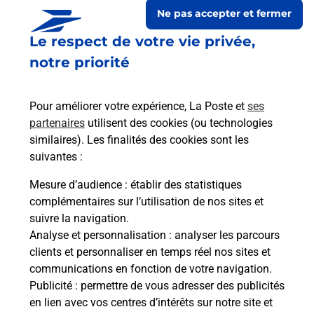
Ne pas accepter et fermer
Le respect de votre vie privée,
notre priorité
Pour améliorer votre expérience, La Poste et
ses
partenaires
utilisent des cookies (ou technologies
similaires). Les finalités des cookies sont les
suivantes :
Le lien s'ouvre dans un nouvel onglet
Boîte aux lettres La Poste
Mesure d’audience
: établir des statistiques
complémentaires sur l’utilisation de nos sites et
Prochaine collecte du courrier
samedi
à
09h30
suivre la navigation.
9 Place Maurice Richard
Analyse et personnalisation
: analyser les parcours
31340
Le Born
clients et personnaliser en temps réel nos sites et
communications en fonction de votre navigation.
Itinéraire
Publicité
: permettre de vous adresser des publicités
en lien avec vos centres d’intérêts sur notre site et