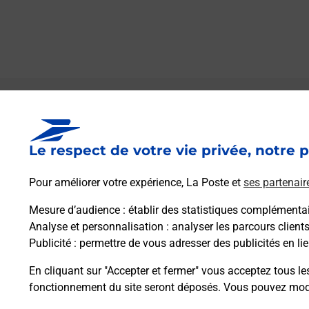
Le lien s'ouvre dans un nouvel onglet
Boîte aux Lettres La Poste
Le respect de votre vie privée, notre p
Prochaine collecte du courrier
samedi
à
09h00
Pour améliorer votre expérience, La Poste et
ses partenair
1 Rue Du 14 Juillet
31210
Huos
Mesure d’audience
: établir des statistiques complémentair
Analyse et personnalisation
: analyser les parcours client
Publicité
: permettre de vous adresser des publicités en lie
Itinéraire
En cliquant sur "Accepter et fermer" vous acceptez tous le
fonctionnement du site seront déposés. Vous pouvez modi