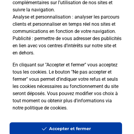
complémentaires sur l’utilisation de nos sites et
Le lien s'ouvre dans un nouvel onglet
suivre la navigation.
Boîte aux lettres La Poste
Analyse et personnalisation
: analyser les parcours
Collecte du courrier aujourd'hui à
09h30
clients et personnaliser en temps réel nos sites et
communications en fonction de votre navigation.
Place Du Caroubier
Publicité
: permettre de vous adresser des publicités
31190
Grepiac
en lien avec vos centres d’intérêts sur notre site et
en dehors.
Itinéraire
En cliquant sur "Accepter et fermer" vous acceptez
tous les cookies. Le bouton "Ne pas accepter et
fermer" vous permet d'indiquer votre refus et seuls
Localiser
Liste Boîtes aux lettres
Haute-Garonne
Grepiac
les cookies nécessaires au fonctionnement du site
seront déposés. Vous pouvez modifier vos choix à
tout moment ou obtenir plus d'informations via
notre politique de cookies
.
Plan du site
Accessibilité : partiellement conforme
Accepter et fermer