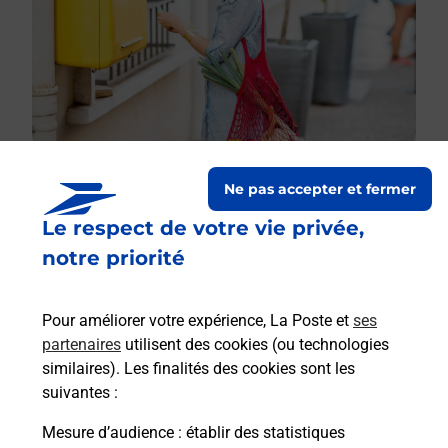
Ne pas accepter et fermer
Le respect de votre vie privée,
Le lien s'ouvre dans un nouvel onglet
Boîte aux lettres La Poste
notre priorité
Collecte du courrier aujourd'hui à
09h30
Pour améliorer votre expérience, La Poste et
ses
29 Grande Rue Saint Martin
partenaires
utilisent des cookies (ou technologies
31190
Grepiac
similaires). Les finalités des cookies sont les
suivantes :
Itinéraire
Mesure d’audience
: établir des statistiques