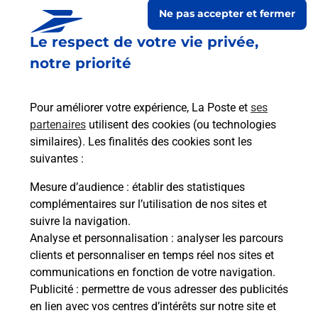
Ne pas accepter et fermer
Le respect de votre vie privée,
notre priorité
Pour améliorer votre expérience, La Poste et
ses
partenaires
utilisent des cookies (ou technologies
similaires). Les finalités des cookies sont les
suivantes :
Le lien s'ouvre dans un nouvel onglet
Boîte aux lettres La Poste
Mesure d’audience
: établir des statistiques
complémentaires sur l’utilisation de nos sites et
Prochaine collecte du courrier
lundi
à
09h00
suivre la navigation.
1 Place De La Mairie
Analyse et personnalisation
: analyser les parcours
31430
Gratens
clients et personnaliser en temps réel nos sites et
communications en fonction de votre navigation.
Itinéraire
Publicité
: permettre de vous adresser des publicités
en lien avec vos centres d’intérêts sur notre site et