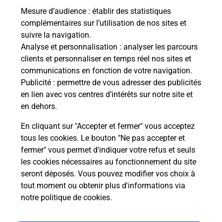
Mesure d’audience
: établir des statistiques
Le lien s'ouvre dans un nouvel onglet
complémentaires sur l’utilisation de nos sites et
Boîte aux lettres La Poste
suivre la navigation.
Analyse et personnalisation
: analyser les parcours
Prochaine collecte du courrier
samedi
à
09h00
clients et personnaliser en temps réel nos sites et
38 Rue De La Poste
communications en fonction de votre navigation.
31210
Gourdan Polignan
Publicité
: permettre de vous adresser des publicités
en lien avec vos centres d’intérêts sur notre site et
Itinéraire
en dehors.
En cliquant sur "Accepter et fermer" vous acceptez
tous les cookies. Le bouton "Ne pas accepter et
Localiser
Liste Boîtes aux lettres
Haute-Garonne
fermer" vous permet d'indiquer votre refus et seuls
Gourdan Polignan
les cookies nécessaires au fonctionnement du site
seront déposés. Vous pouvez modifier vos choix à
tout moment ou obtenir plus d'informations via
notre politique de cookies
.
Plan du site