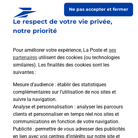
Ne pas accepter et fermer
Le respect de votre vie privée,
notre priorité
Pour améliorer votre expérience, La Poste et
ses
partenaires
utilisent des cookies (ou technologies
similaires). Les finalités des cookies sont les
Le lien s'ouvre dans un nouvel onglet
suivantes :
Boîte aux lettres La Poste
Mesure d’audience
: établir des statistiques
Collecte du courrier aujourd'hui à
09h00
complémentaires sur l’utilisation de nos sites et
suivre la navigation.
21 Rue Principale
Analyse et personnalisation
: analyser les parcours
31510
Frontignan De Comminges
clients et personnaliser en temps réel nos sites et
communications en fonction de votre navigation.
Itinéraire
Publicité
: permettre de vous adresser des publicités
en lien avec vos centres d’intérêts sur notre site et