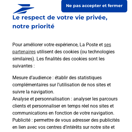
Ne pas accepter et fermer
Le respect de votre vie privée,
notre priorité
Pour améliorer votre expérience, La Poste et
ses
partenaires
utilisent des cookies (ou technologies
similaires). Les finalités des cookies sont les
suivantes :
Le lien s'ouvre dans un nouvel onglet
Boîte aux lettres La Poste
Mesure d’audience
: établir des statistiques
complémentaires sur l’utilisation de nos sites et
Prochaine collecte du courrier
lundi
à
09h00
suivre la navigation.
1 Pl Du Soldat Jean Pierre Ferrere
Analyse et personnalisation
: analyser les parcours
31440
Fronsac
clients et personnaliser en temps réel nos sites et
communications en fonction de votre navigation.
Itinéraire
Publicité
: permettre de vous adresser des publicités
en lien avec vos centres d’intérêts sur notre site et