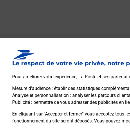
Le lien s'ouvre dans un nouvel onglet
Boîte aux lettres La Poste
Le respect de votre vie privée, notre p
Prochaine collecte du courrier
samedi
à
09h00
Pour améliorer votre expérience, La Poste et
ses partenair
7 Impasse Du Languedoc
31220
Couladere
Mesure d’audience
: établir des statistiques complémentair
Analyse et personnalisation
: analyser les parcours client
Publicité
: permettre de vous adresser des publicités en lie
Itinéraire
En cliquant sur "Accepter et fermer" vous acceptez tous le
fonctionnement du site seront déposés. Vous pouvez modi