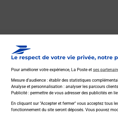
Le lien s'ouvre dans un nouvel onglet
Boîte aux lettres La Poste
Le respect de votre vie privée, notre p
Prochaine collecte du courrier
vendredi
à
09h00
Pour améliorer votre expérience, La Poste et
ses partenair
10 Rue Du Docteur Huguet
31440
Cierp Gaud
Mesure d’audience
: établir des statistiques complémentair
Analyse et personnalisation
: analyser les parcours client
Publicité
: permettre de vous adresser des publicités en lie
Itinéraire
En cliquant sur "Accepter et fermer" vous acceptez tous le
fonctionnement du site seront déposés. Vous pouvez modi