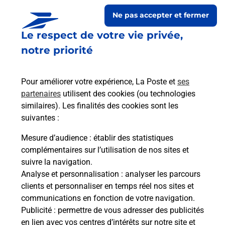
Ne pas accepter et fermer
Le respect de votre vie privée,
notre priorité
Pour améliorer votre expérience, La Poste et
ses
partenaires
utilisent des cookies (ou technologies
similaires). Les finalités des cookies sont les
Le lien s'ouvre dans un nouvel onglet
suivantes :
Boîte aux lettres La Poste
Mesure d’audience
: établir des statistiques
Prochaine collecte du courrier
samedi
à
09h00
complémentaires sur l’utilisation de nos sites et
suivre la navigation.
21 Rue Croix De Sauvete
Analyse et personnalisation
: analyser les parcours
31420
Cazeneuve Montaut
clients et personnaliser en temps réel nos sites et
communications en fonction de votre navigation.
Itinéraire
Publicité
: permettre de vous adresser des publicités
en lien avec vos centres d’intérêts sur notre site et