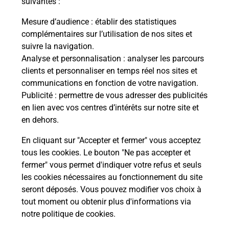
suivantes :
Mesure d’audience
: établir des statistiques
Le lien s'ouvre dans un nouvel onglet
complémentaires sur l’utilisation de nos sites et
Boîte aux lettres La Poste
suivre la navigation.
Analyse et personnalisation
: analyser les parcours
Collecte du courrier aujourd'hui à
09h30
clients et personnaliser en temps réel nos sites et
23 Rue Du Capech
communications en fonction de votre navigation.
31620
Castelnau D Estretefonds
Publicité
: permettre de vous adresser des publicités
en lien avec vos centres d’intérêts sur notre site et
Itinéraire
en dehors.
En cliquant sur "Accepter et fermer" vous acceptez
tous les cookies. Le bouton "Ne pas accepter et
Localiser
Liste Boîtes aux lettres
Haute-Garonne
fermer" vous permet d'indiquer votre refus et seuls
Castelnau D Estretefonds
les cookies nécessaires au fonctionnement du site
seront déposés. Vous pouvez modifier vos choix à
tout moment ou obtenir plus d'informations via
notre politique de cookies
.
Plan du site