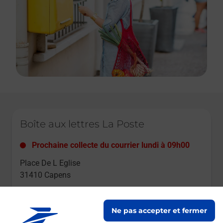
Le lien s'ouvre dans un nouvel onglet
Boîte aux lettres La Poste
Prochaine collecte du courrier
lundi
à
09h00
Place De L Eglise
31410
Capens
Itinéraire
Ne pas accepter et fermer