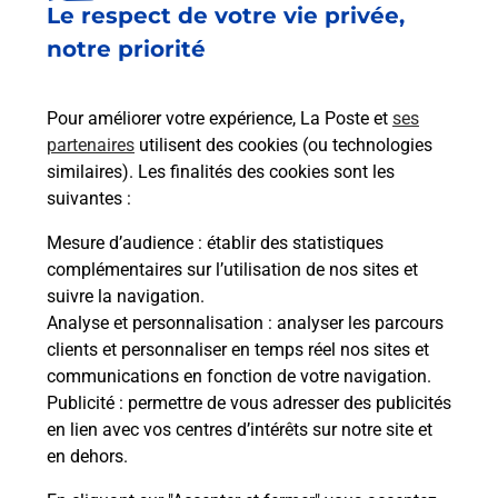
Le respect de votre vie privée,
Le lien s'ouvre dans un nouvel onglet
Boîte aux lettres La Poste
notre priorité
Prochaine collecte du courrier
lundi
à
09h00
Pour améliorer votre expérience, La Poste et
ses
2 Rue Du Tinal
partenaires
utilisent des cookies (ou technologies
31410
Capens
similaires). Les finalités des cookies sont les
suivantes :
Itinéraire
Mesure d’audience
: établir des statistiques
complémentaires sur l’utilisation de nos sites et
Le lien s'ouvre dans un nouvel onglet
suivre la navigation.
Boîte aux lettres La Poste
Analyse et personnalisation
: analyser les parcours
Prochaine collecte du courrier
lundi
à
09h00
clients et personnaliser en temps réel nos sites et
communications en fonction de votre navigation.
2 Rue Des Chataigniers
Publicité
: permettre de vous adresser des publicités
31410
Capens
en lien avec vos centres d’intérêts sur notre site et
en dehors.
Itinéraire