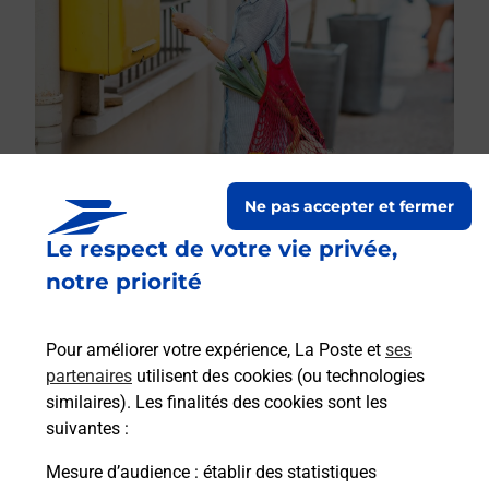
Ne pas accepter et fermer
Le respect de votre vie privée,
Le lien s'ouvre dans un nouvel onglet
Boîte aux lettres La Poste
notre priorité
Prochaine collecte du courrier
lundi
à
09h00
Pour améliorer votre expérience, La Poste et
ses
190 Route De Perron
partenaires
utilisent des cookies (ou technologies
31420
Boussan
similaires). Les finalités des cookies sont les
suivantes :
Itinéraire
Mesure d’audience
: établir des statistiques