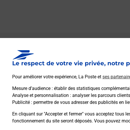
Le lien s'ouvre dans un nouvel onglet
Boîte aux lettres La Poste
Le respect de votre vie privée, notre p
Prochaine collecte du courrier
vendredi
à
09h00
Pour améliorer votre expérience, La Poste et
ses partenair
Village
20290
Scolca
Mesure d’audience
: établir des statistiques complémentair
Analyse et personnalisation
: analyser les parcours client
Publicité
: permettre de vous adresser des publicités en lie
Itinéraire
En cliquant sur "Accepter et fermer" vous acceptez tous le
fonctionnement du site seront déposés. Vous pouvez modi