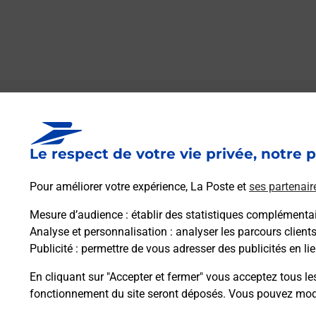
Le lien s'ouvre dans un nouvel onglet
Boîte aux lettres La Poste
Le respect de votre vie privée, notre p
Prochaine collecte du courrier
samedi
à
08h00
Pour améliorer votre expérience, La Poste et
ses partenair
601 Strada Di A Casa Cumuna
20246
San Gavino Di Tenda
Mesure d’audience
: établir des statistiques complémentair
Analyse et personnalisation
: analyser les parcours client
Publicité
: permettre de vous adresser des publicités en lie
Itinéraire
En cliquant sur "Accepter et fermer" vous acceptez tous le
fonctionnement du site seront déposés. Vous pouvez modi