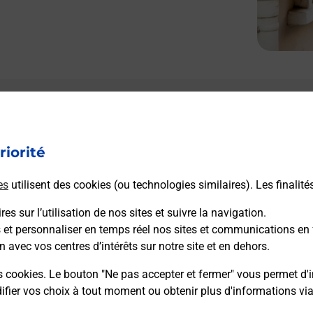
Le lien s'ouvre dans un nouvel onglet
Boîte aux Lettres La Poste
riorité
Prochaine collecte du courrier
samedi
à
08h00
es
utilisent des cookies (ou technologies similaires). Les finalité
87 Strada Di San Gavinu
20246
San Gavino Di Tenda
es sur l’utilisation de nos sites et suivre la navigation.
s et personnaliser en temps réel nos sites et communications en 
n avec vos centres d’intérêts sur notre site et en dehors.
Itinéraire
s cookies. Le bouton "Ne pas accepter et fermer" vous permet d'i
fier vos choix à tout moment ou obtenir plus d'informations vi