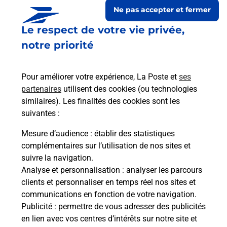
Ne pas accepter et fermer
Le respect de votre vie privée,
notre priorité
Pour améliorer votre expérience, La Poste et
ses
partenaires
utilisent des cookies (ou technologies
similaires). Les finalités des cookies sont les
suivantes :
Le lien s'ouvre dans un nouvel onglet
Boîte aux lettres La Poste
Mesure d’audience
: établir des statistiques
complémentaires sur l’utilisation de nos sites et
Prochaine collecte du courrier
lundi
à
09h00
suivre la navigation.
Village De Polveroso
Analyse et personnalisation
: analyser les parcours
20229
Polveroso
clients et personnaliser en temps réel nos sites et
communications en fonction de votre navigation.
Itinéraire
Publicité
: permettre de vous adresser des publicités
en lien avec vos centres d’intérêts sur notre site et