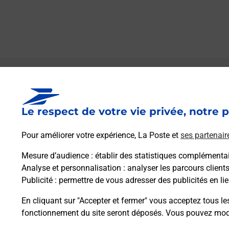
Le lien s'ouvre dans un nouvel onglet
Boîte aux lettres La Poste
Le respect de votre vie privée, notre p
Collecte du courrier aujourd'hui à
08h00
Piazza A A Chjesgia
Pour améliorer votre expérience, La Poste et
ses partenair
20220
Pigna
Mesure d’audience
: établir des statistiques complémentair
Analyse et personnalisation
: analyser les parcours client
Itinéraire
Publicité
: permettre de vous adresser des publicités en lie
En cliquant sur "Accepter et fermer" vous acceptez tous le
fonctionnement du site seront déposés. Vous pouvez modi