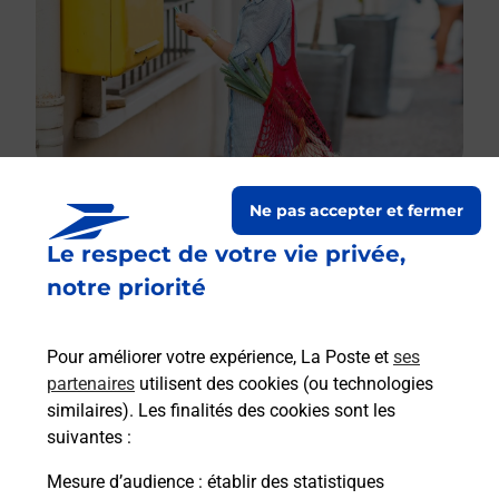
Ne pas accepter et fermer
Le respect de votre vie privée,
Le lien s'ouvre dans un nouvel onglet
Boîte aux Lettres La Poste
notre priorité
Prochaine collecte du courrier
lundi
à
09h00
Pour améliorer votre expérience, La Poste et
ses
Place De L Eglise
partenaires
utilisent des cookies (ou technologies
20270
Matra
similaires). Les finalités des cookies sont les
suivantes :
Itinéraire
Mesure d’audience
: établir des statistiques