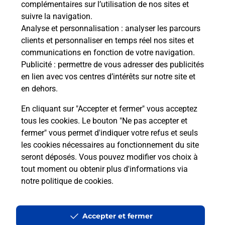
complémentaires sur l’utilisation de nos sites et
Le lien s'ouvre dans un nouvel onglet
suivre la navigation.
Boîte aux Lettres La Poste
Analyse et personnalisation
: analyser les parcours
Prochaine collecte du courrier
lundi
à
09h00
clients et personnaliser en temps réel nos sites et
communications en fonction de votre navigation.
Village De Matra
Publicité
: permettre de vous adresser des publicités
20270
Matra
en lien avec vos centres d’intérêts sur notre site et
en dehors.
Itinéraire
En cliquant sur "Accepter et fermer" vous acceptez
tous les cookies. Le bouton "Ne pas accepter et
fermer" vous permet d'indiquer votre refus et seuls
Localiser
Liste Boîtes aux lettres
Haute-Corse
Matra
les cookies nécessaires au fonctionnement du site
seront déposés. Vous pouvez modifier vos choix à
tout moment ou obtenir plus d'informations via
notre politique de cookies
.
Plan du site
Accessibilité : partiellement conforme
Accepter et fermer