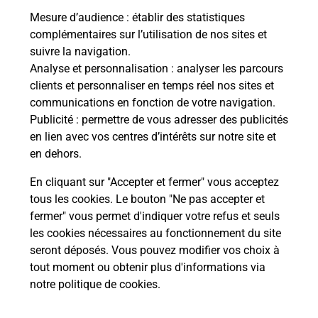
Mesure d’audience
: établir des statistiques
complémentaires sur l’utilisation de nos sites et
Le lien s'ouvre dans un nouvel onglet
suivre la navigation.
Boîte aux lettres La Poste
Analyse et personnalisation
: analyser les parcours
Collecte du courrier aujourd'hui à
09h00
clients et personnaliser en temps réel nos sites et
communications en fonction de votre navigation.
Boulevard Pierre Pasquini
Publicité
: permettre de vous adresser des publicités
20220
L Ile Rousse
en lien avec vos centres d’intérêts sur notre site et
en dehors.
Itinéraire
En cliquant sur "Accepter et fermer" vous acceptez
tous les cookies. Le bouton "Ne pas accepter et
fermer" vous permet d'indiquer votre refus et seuls
Localiser
Liste Boîtes aux lettres
Haute-Corse
L Ile Rousse
les cookies nécessaires au fonctionnement du site
seront déposés. Vous pouvez modifier vos choix à
tout moment ou obtenir plus d'informations via
notre politique de cookies
.
Plan du site