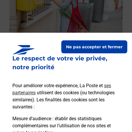
Ne pas accepter et fermer
Le respect de votre vie privée,
Le lien s'ouvre dans un nouvel onglet
Boîte aux lettres La Poste
notre priorité
Prochaine collecte du courrier
samedi
à
09h00
Pour améliorer votre expérience, La Poste et
ses
Village
partenaires
utilisent des cookies (ou technologies
20240
Chisa
similaires). Les finalités des cookies sont les
suivantes :
Itinéraire
Mesure d’audience
: établir des statistiques
complémentaires sur l’utilisation de nos sites et
Le lien s'ouvre dans un nouvel onglet