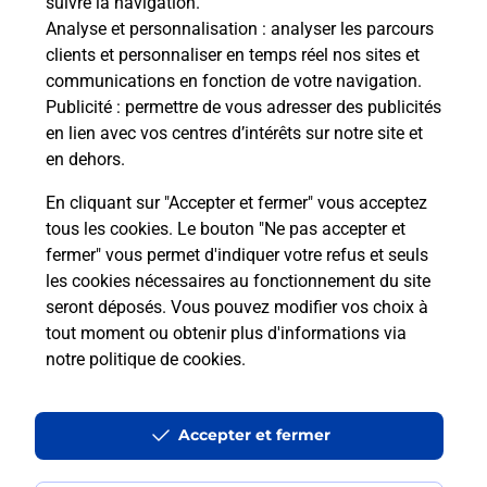
suivre la navigation.
Boîte aux Lettres La Poste
Analyse et personnalisation
: analyser les parcours
Prochaine collecte du courrier
samedi
à
09h00
clients et personnaliser en temps réel nos sites et
communications en fonction de votre navigation.
Campulongu
Publicité
: permettre de vous adresser des publicités
20240
Chisa
en lien avec vos centres d’intérêts sur notre site et
en dehors.
Itinéraire
En cliquant sur "Accepter et fermer" vous acceptez
tous les cookies. Le bouton "Ne pas accepter et
fermer" vous permet d'indiquer votre refus et seuls
Localiser
Liste Boîtes aux lettres
Haute-Corse
Chisa
les cookies nécessaires au fonctionnement du site
seront déposés. Vous pouvez modifier vos choix à
tout moment ou obtenir plus d'informations via
notre politique de cookies
.
Plan du site
Accessibilité : partiellement conforme
Accepter et fermer
Conditions contractuelles