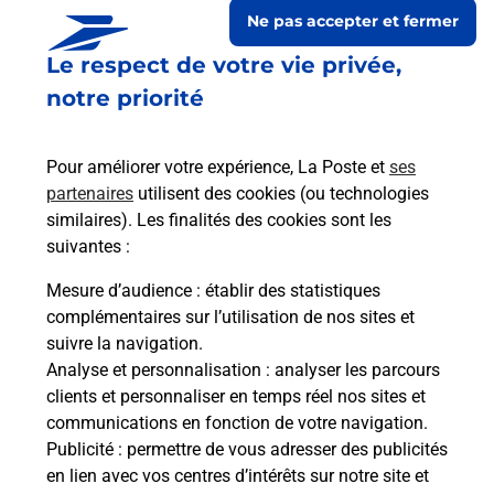
Ne pas accepter et fermer
Le respect de votre vie privée,
notre priorité
Pour améliorer votre expérience, La Poste et
ses
partenaires
utilisent des cookies (ou technologies
similaires). Les finalités des cookies sont les
suivantes :
Le lien s'ouvre dans un nouvel onglet
Boîte aux lettres La Poste
Mesure d’audience
: établir des statistiques
complémentaires sur l’utilisation de nos sites et
Prochaine collecte du courrier
lundi
à
09h00
suivre la navigation.
11 Rue Du Schlossberg
Analyse et personnalisation
: analyser les parcours
68340
Zellenberg
clients et personnaliser en temps réel nos sites et
communications en fonction de votre navigation.
Itinéraire
Publicité
: permettre de vous adresser des publicités
en lien avec vos centres d’intérêts sur notre site et