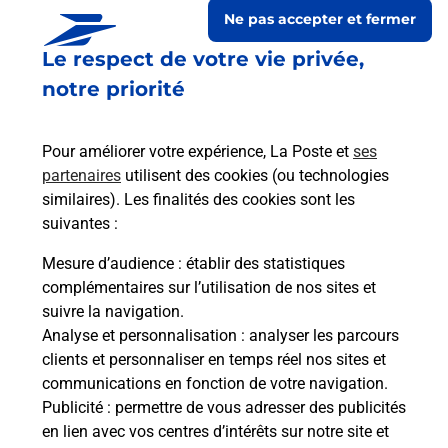
Ne pas accepter et fermer
Le respect de votre vie privée,
notre priorité
Pour améliorer votre expérience, La Poste et
ses
partenaires
utilisent des cookies (ou technologies
similaires). Les finalités des cookies sont les
suivantes :
Le lien s'ouvre dans un nouvel onglet
Boîte aux lettres La Poste
Mesure d’audience
: établir des statistiques
complémentaires sur l’utilisation de nos sites et
Collecte du courrier aujourd'hui à
09h00
suivre la navigation.
2 Rue Du Ruisseau
Analyse et personnalisation
: analyser les parcours
68220
Wentzwiller
clients et personnaliser en temps réel nos sites et
communications en fonction de votre navigation.
Itinéraire
Publicité
: permettre de vous adresser des publicités
en lien avec vos centres d’intérêts sur notre site et