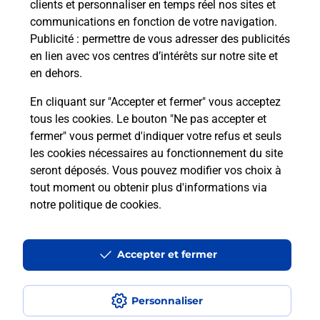
09h00
clients et personnaliser en temps réel nos sites et
communications en fonction de votre navigation.
50 Rue Du Ballon
Publicité
: permettre de vous adresser des publicités
68700
Uffholtz
en lien avec vos centres d’intérêts sur notre site et
en dehors.
Itinéraire
En cliquant sur "Accepter et fermer" vous acceptez
tous les cookies. Le bouton "Ne pas accepter et
fermer" vous permet d'indiquer votre refus et seuls
Localiser
Liste Boîtes aux lettres
Haut-Rhin
Uffholtz
les cookies nécessaires au fonctionnement du site
seront déposés. Vous pouvez modifier vos choix à
tout moment ou obtenir plus d'informations via
notre politique de cookies
.
Plan du site
Accessibilité : partiellement conforme
Accepter et fermer
Conditions contractuelles
Personnaliser
Mentions légales