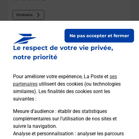
Itinéraire
Le lien s'ouvre dans un nouvel onglet
Ne pas accepter et fermer
Boîte aux lettres La Poste
Le respect de votre vie privée,
Prochaine collecte du courrier
vendredi
à
notre priorité
09h00
1 Rue Des Ecoles
Pour améliorer votre expérience, La Poste et
ses
68700
Uffholtz
partenaires
utilisent des cookies (ou technologies
similaires). Les finalités des cookies sont les
Itinéraire
suivantes :
Mesure d’audience
: établir des statistiques
Le lien s'ouvre dans un nouvel onglet
complémentaires sur l’utilisation de nos sites et
Boîte aux lettres La Poste
suivre la navigation.
Prochaine collecte du courrier
vendredi
à
Analyse et personnalisation
: analyser les parcours