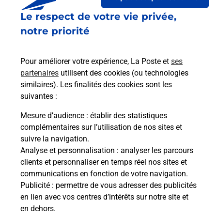
Le respect de votre vie privée,
Le lien s'ouvre dans un nouvel onglet
Boîte aux lettres La Poste
notre priorité
Collecte du courrier aujourd'hui à
09h00
Pour améliorer votre expérience, La Poste et
ses
22 Rue Du 4 Fevrier
partenaires
utilisent des cookies (ou technologies
68850
Staffelfelden
similaires). Les finalités des cookies sont les
suivantes :
Itinéraire
Mesure d’audience
: établir des statistiques
complémentaires sur l’utilisation de nos sites et
Le lien s'ouvre dans un nouvel onglet
suivre la navigation.
Boîte aux lettres La Poste
Analyse et personnalisation
: analyser les parcours
Collecte du courrier aujourd'hui à
09h00
clients et personnaliser en temps réel nos sites et
communications en fonction de votre navigation.
1 Espace Generations
Publicité
: permettre de vous adresser des publicités
68850
Staffelfelden
en lien avec vos centres d’intérêts sur notre site et
en dehors.
Itinéraire