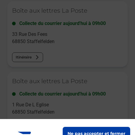
Le lien s'ouvre dans un nouvel onglet
Boîte aux lettres La Poste
Collecte du courrier aujourd'hui à
09h00
33 Rue Des Fees
68850
Staffelfelden
Itinéraire
Le lien s'ouvre dans un nouvel onglet
Boîte aux lettres La Poste
Collecte du courrier aujourd'hui à
09h00
1 Rue De L Eglise
68850
Staffelfelden
Itinéraire
Ne pas accepter et fermer