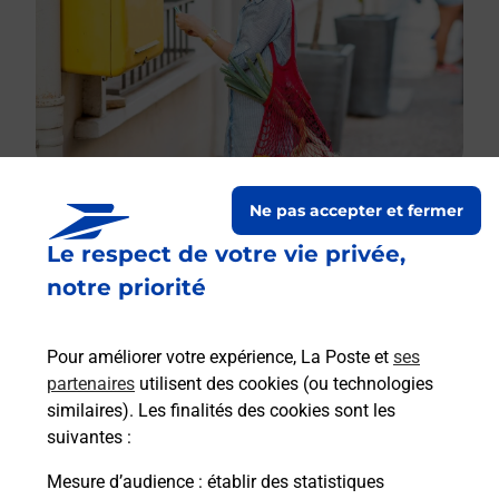
Ne pas accepter et fermer
Le respect de votre vie privée,
Le lien s'ouvre dans un nouvel onglet
Boîte aux lettres La Poste
notre priorité
Prochaine collecte du courrier
samedi
à
09h00
Pour améliorer votre expérience, La Poste et
ses
1 Place De L Ecole
partenaires
utilisent des cookies (ou technologies
68720
Spechbach
similaires). Les finalités des cookies sont les
suivantes :
Itinéraire
Mesure d’audience
: établir des statistiques