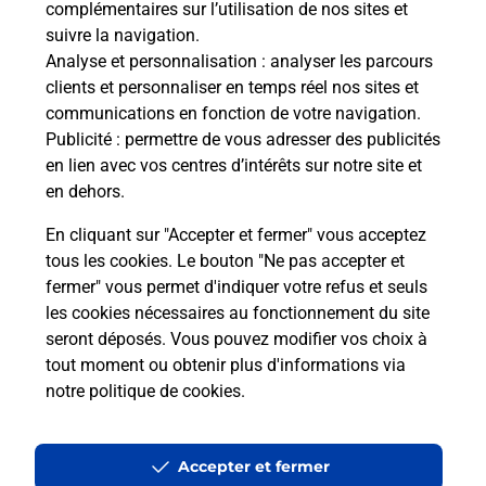
complémentaires sur l’utilisation de nos sites et
Le lien s'ouvre dans un nouvel onglet
suivre la navigation.
Boîte aux Lettres La Poste
Analyse et personnalisation
: analyser les parcours
Prochaine collecte du courrier
samedi
à
09h00
clients et personnaliser en temps réel nos sites et
communications en fonction de votre navigation.
41 Rue De Thann
Publicité
: permettre de vous adresser des publicités
68720
Spechbach
en lien avec vos centres d’intérêts sur notre site et
en dehors.
Itinéraire
En cliquant sur "Accepter et fermer" vous acceptez
tous les cookies. Le bouton "Ne pas accepter et
fermer" vous permet d'indiquer votre refus et seuls
Localiser
Liste Boîtes aux lettres
Haut-Rhin
Spechbach
les cookies nécessaires au fonctionnement du site
seront déposés. Vous pouvez modifier vos choix à
tout moment ou obtenir plus d'informations via
notre politique de cookies
.
Plan du site
Accessibilité : partiellement conforme
Accepter et fermer