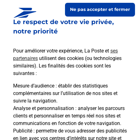
Ne pas accepter et fermer
Le respect de votre vie privée,
notre priorité
Pour améliorer votre expérience, La Poste et
ses
partenaires
utilisent des cookies (ou technologies
similaires). Les finalités des cookies sont les
Le lien s'ouvre dans un nouvel onglet
suivantes :
Boîte aux lettres La Poste
Mesure d’audience
: établir des statistiques
Prochaine collecte du courrier
lundi
à
09h00
complémentaires sur l’utilisation de nos sites et
suivre la navigation.
52 Rue Principale
Analyse et personnalisation
: analyser les parcours
68500
Rimbach Pres Guebwiller
clients et personnaliser en temps réel nos sites et
communications en fonction de votre navigation.
Itinéraire
Publicité
: permettre de vous adresser des publicités
en lien avec vos centres d’intérêts sur notre site et