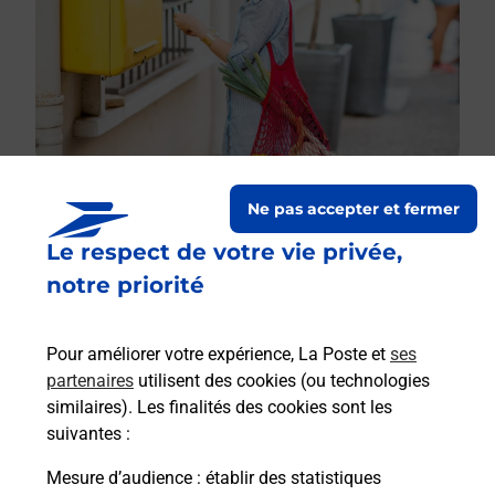
Ne pas accepter et fermer
Le respect de votre vie privée,
Le lien s'ouvre dans un nouvel onglet
Boîte aux lettres La Poste
notre priorité
Prochaine collecte du courrier
lundi
à
09h00
Pour améliorer votre expérience, La Poste et
ses
32 Rue De Guebwiller
partenaires
utilisent des cookies (ou technologies
68500
Merxheim
similaires). Les finalités des cookies sont les
suivantes :
Itinéraire
Mesure d’audience
: établir des statistiques