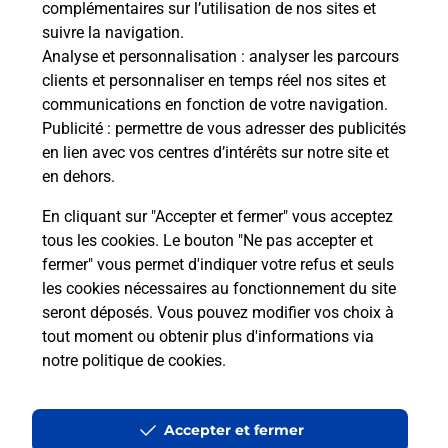
complémentaires sur l’utilisation de nos sites et
Le lien s'ouvre dans un nouvel onglet
suivre la navigation.
Boîte aux lettres La Poste
Analyse et personnalisation
: analyser les parcours
Prochaine collecte du courrier
lundi
à
09h00
clients et personnaliser en temps réel nos sites et
communications en fonction de votre navigation.
9 Rue De Guebwiller
Publicité
: permettre de vous adresser des publicités
68500
Merxheim
en lien avec vos centres d’intérêts sur notre site et
en dehors.
Itinéraire
En cliquant sur "Accepter et fermer" vous acceptez
tous les cookies. Le bouton "Ne pas accepter et
fermer" vous permet d'indiquer votre refus et seuls
Localiser
Liste Boîtes aux lettres
Haut-Rhin
Merxheim
les cookies nécessaires au fonctionnement du site
seront déposés. Vous pouvez modifier vos choix à
tout moment ou obtenir plus d'informations via
notre politique de cookies
.
Plan du site
Accessibilité : partiellement conforme
Accepter et fermer