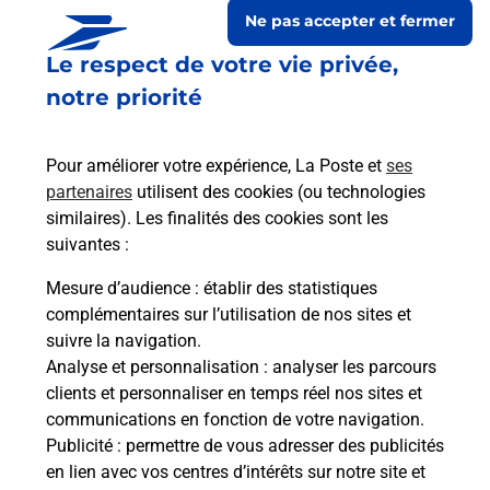
Ne pas accepter et fermer
Le respect de votre vie privée,
notre priorité
Pour améliorer votre expérience, La Poste et
ses
partenaires
utilisent des cookies (ou technologies
similaires). Les finalités des cookies sont les
suivantes :
Le lien s'ouvre dans un nouvel onglet
Boîte aux lettres La Poste
Mesure d’audience
: établir des statistiques
complémentaires sur l’utilisation de nos sites et
Prochaine collecte du courrier
samedi
à
09h00
suivre la navigation.
4 Rue De Leymen
Analyse et personnalisation
: analyser les parcours
68220
Liebenswiller
clients et personnaliser en temps réel nos sites et
communications en fonction de votre navigation.
Itinéraire
Publicité
: permettre de vous adresser des publicités
en lien avec vos centres d’intérêts sur notre site et