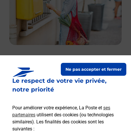
Le lien s'ouvre dans un nouvel onglet
Ne pas accepter et fermer
Boîte aux Lettres La Poste
Le respect de votre vie privée,
Prochaine collecte du courrier
vendredi
à
notre priorité
09h00
2 Rue Du Ruisseau
Pour améliorer votre expérience, La Poste et
ses
68220
Leymen
partenaires
utilisent des cookies (ou technologies
similaires). Les finalités des cookies sont les
Itinéraire
suivantes :