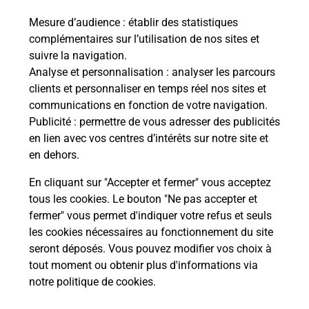
Mesure d’audience
: établir des statistiques
Le lien s'ouvre dans un nouvel onglet
complémentaires sur l’utilisation de nos sites et
Boîte aux Lettres La Poste
suivre la navigation.
Prochaine collecte du courrier
vendredi
à
Analyse et personnalisation
: analyser les parcours
09h00
clients et personnaliser en temps réel nos sites et
communications en fonction de votre navigation.
1 Rue De La Gare
Publicité
: permettre de vous adresser des publicités
68220
Leymen
en lien avec vos centres d’intérêts sur notre site et
en dehors.
Itinéraire
En cliquant sur "Accepter et fermer" vous acceptez
tous les cookies. Le bouton "Ne pas accepter et
fermer" vous permet d'indiquer votre refus et seuls
Localiser
Liste Boîtes aux lettres
Haut-Rhin
Leymen
les cookies nécessaires au fonctionnement du site
seront déposés. Vous pouvez modifier vos choix à
tout moment ou obtenir plus d'informations via
notre politique de cookies
.
Plan du site