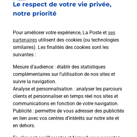
Le respect de votre vie privée,
Le lien s'ouvre dans un nouvel onglet
Boîte aux lettres La Poste
notre priorité
Prochaine collecte du courrier
samedi
à
09h00
Pour améliorer votre expérience, La Poste et
ses
22 Rue Clemenceau
partenaires
utilisent des cookies (ou technologies
68040
Ingersheim
similaires). Les finalités des cookies sont les
suivantes :
Itinéraire
Mesure d’audience
: établir des statistiques
complémentaires sur l’utilisation de nos sites et
Le lien s'ouvre dans un nouvel onglet
suivre la navigation.
Boîte aux lettres La Poste
Analyse et personnalisation
: analyser les parcours
Prochaine collecte du courrier
samedi
à
09h00
clients et personnaliser en temps réel nos sites et
communications en fonction de votre navigation.
7 Rue De La Republique
Publicité
: permettre de vous adresser des publicités
68040
Ingersheim
en lien avec vos centres d’intérêts sur notre site et
en dehors.
Itinéraire