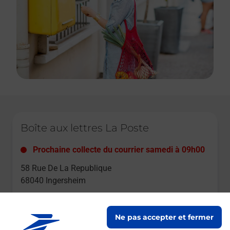
Le lien s'ouvre dans un nouvel onglet
Boîte aux lettres La Poste
Prochaine collecte du courrier
samedi
à
09h00
58 Rue De La Republique
68040
Ingersheim
Itinéraire
Ne pas accepter et fermer