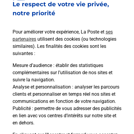
Le respect de votre vie privée,
Le lien s'ouvre dans un nouvel onglet
Boîte aux lettres La Poste
notre priorité
Prochaine collecte du courrier
lundi
à
09h00
Pour améliorer votre expérience, La Poste et
ses
12 Rue Principale
partenaires
utilisent des cookies (ou technologies
68140
Hohrod
similaires). Les finalités des cookies sont les
suivantes :
Itinéraire
Mesure d’audience
: établir des statistiques
complémentaires sur l’utilisation de nos sites et
Le lien s'ouvre dans un nouvel onglet
suivre la navigation.
Boîte aux lettres La Poste
Analyse et personnalisation
: analyser les parcours
Prochaine collecte du courrier
lundi
à
09h00
clients et personnaliser en temps réel nos sites et
communications en fonction de votre navigation.
2 Route Du Weier
Publicité
: permettre de vous adresser des publicités
68140
Hohrod
en lien avec vos centres d’intérêts sur notre site et
en dehors.
Itinéraire