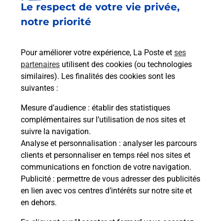
Le respect de votre vie privée,
Le lien s'ouvre dans un nouvel onglet
Boîte aux lettres La Poste
notre priorité
Prochaine collecte du courrier
lundi
à
09h00
Pour améliorer votre expérience, La Poste et
ses
41 Rue De Folgensbourg
partenaires
utilisent des cookies (ou technologies
68220
Hesingue
similaires). Les finalités des cookies sont les
suivantes :
Itinéraire
Mesure d’audience
: établir des statistiques
complémentaires sur l’utilisation de nos sites et
Le lien s'ouvre dans un nouvel onglet
suivre la navigation.
Boîte aux Lettres La Poste
Analyse et personnalisation
: analyser les parcours
Prochaine collecte du courrier
lundi
à
09h00
clients et personnaliser en temps réel nos sites et
communications en fonction de votre navigation.
13 Rue De Saint Louis
Publicité
: permettre de vous adresser des publicités
68220
Hesingue
en lien avec vos centres d’intérêts sur notre site et
en dehors.
Itinéraire