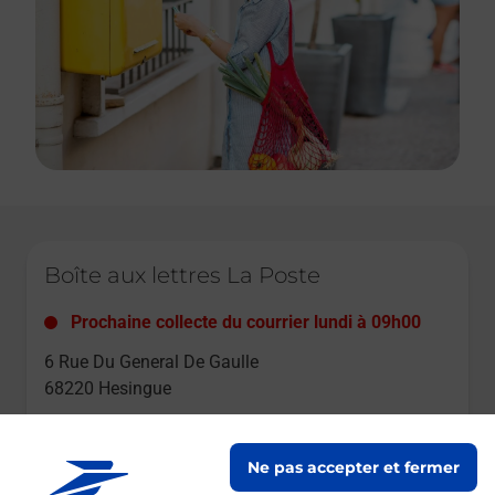
Le lien s'ouvre dans un nouvel onglet
Boîte aux lettres La Poste
Prochaine collecte du courrier
lundi
à
09h00
6 Rue Du General De Gaulle
68220
Hesingue
Itinéraire
Ne pas accepter et fermer