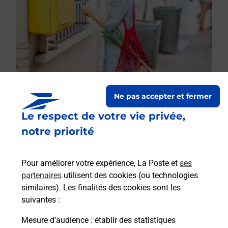
Ne pas accepter et fermer
Le respect de votre vie privée,
Le lien s'ouvre dans un nouvel onglet
Boîte aux lettres La Poste
notre priorité
Collecte du courrier aujourd'hui à
09h00
Pour améliorer votre expérience, La Poste et
ses
15 Rue Principale
partenaires
utilisent des cookies (ou technologies
68510
Helfrantzkirch
similaires). Les finalités des cookies sont les
suivantes :
Itinéraire
Mesure d’audience
: établir des statistiques