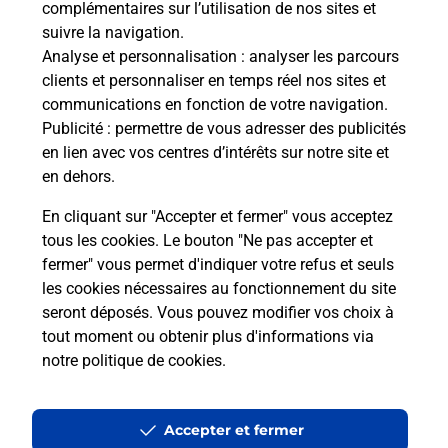
complémentaires sur l’utilisation de nos sites et
Le lien s'ouvre dans un nouvel onglet
suivre la navigation.
Boîte aux lettres La Poste
Analyse et personnalisation
: analyser les parcours
Collecte du courrier aujourd'hui à
09h00
clients et personnaliser en temps réel nos sites et
communications en fonction de votre navigation.
33 Rue De Jettingen
Publicité
: permettre de vous adresser des publicités
68510
Helfrantzkirch
en lien avec vos centres d’intérêts sur notre site et
en dehors.
Itinéraire
En cliquant sur "Accepter et fermer" vous acceptez
tous les cookies. Le bouton "Ne pas accepter et
fermer" vous permet d'indiquer votre refus et seuls
Localiser
Liste Boîtes aux lettres
Haut-Rhin
Helfrantzkirch
les cookies nécessaires au fonctionnement du site
seront déposés. Vous pouvez modifier vos choix à
tout moment ou obtenir plus d'informations via
notre politique de cookies
.
Plan du site
Accessibilité : partiellement conforme
Accepter et fermer