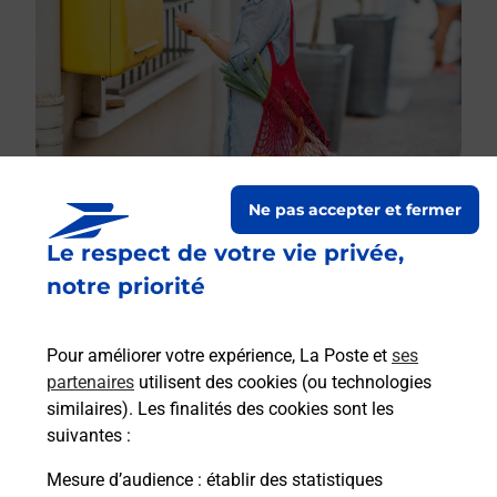
Ne pas accepter et fermer
Le respect de votre vie privée,
Le lien s'ouvre dans un nouvel onglet
Boîte aux lettres La Poste
notre priorité
Prochaine collecte du courrier
lundi
à
09h00
Pour améliorer votre expérience, La Poste et
ses
38 Grand Rue
partenaires
utilisent des cookies (ou technologies
68600
Dessenheim
similaires). Les finalités des cookies sont les
suivantes :
Itinéraire
Mesure d’audience
: établir des statistiques