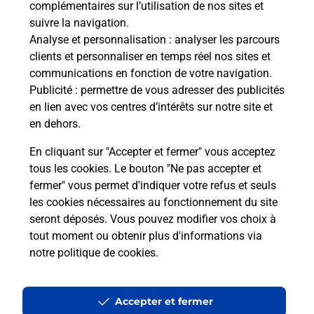
complémentaires sur l’utilisation de nos sites et
Le lien s'ouvre dans un nouvel onglet
suivre la navigation.
Boîte aux lettres La Poste
Analyse et personnalisation
: analyser les parcours
Prochaine collecte du courrier
lundi
à
09h00
clients et personnaliser en temps réel nos sites et
communications en fonction de votre navigation.
14 Grand Rue
Publicité
: permettre de vous adresser des publicités
68600
Dessenheim
en lien avec vos centres d’intérêts sur notre site et
en dehors.
Itinéraire
En cliquant sur "Accepter et fermer" vous acceptez
tous les cookies. Le bouton "Ne pas accepter et
fermer" vous permet d'indiquer votre refus et seuls
Localiser
Liste Boîtes aux lettres
Haut-Rhin
Dessenheim
les cookies nécessaires au fonctionnement du site
seront déposés. Vous pouvez modifier vos choix à
tout moment ou obtenir plus d'informations via
notre politique de cookies
.
Plan du site
Accessibilité : partiellement conforme
Accepter et fermer