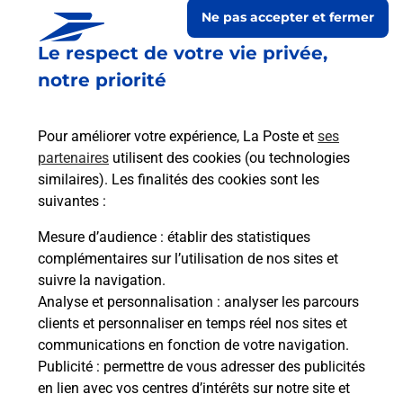
Ne pas accepter et fermer
Le respect de votre vie privée,
notre priorité
Pour améliorer votre expérience, La Poste et
ses
partenaires
utilisent des cookies (ou technologies
similaires). Les finalités des cookies sont les
suivantes :
Le lien s'ouvre dans un nouvel onglet
Boîte aux lettres La Poste
Mesure d’audience
: établir des statistiques
complémentaires sur l’utilisation de nos sites et
Collecte du courrier aujourd'hui à
09h00
suivre la navigation.
51 Grand Rue
Analyse et personnalisation
: analyser les parcours
68480
Courtavon
clients et personnaliser en temps réel nos sites et
communications en fonction de votre navigation.
Itinéraire
Publicité
: permettre de vous adresser des publicités
en lien avec vos centres d’intérêts sur notre site et